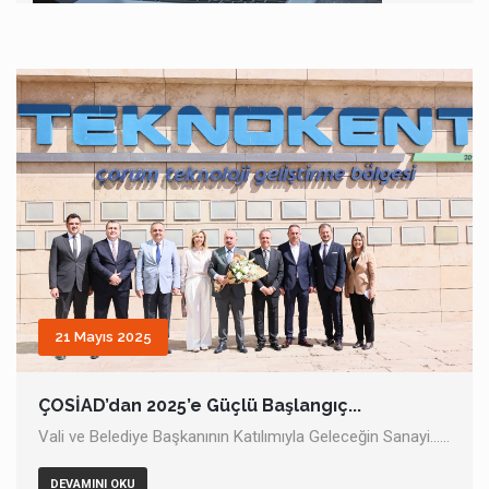
15
KASIM
AÇILMASI PLANLANAN KURSLAR...
23
OCAK
Web Sayfamız Yenilendi...
21 Mayıs 2025
ÇOSİAD web sayfası yenilendi! Yenilenen web sayfamız
sayesinde...
ÇOSİAD’dan 2025’e Güçlü Başlangıç...
Vali ve Belediye Başkanının Katılımıyla Geleceğin Sanayi......
DEVAMINI OKU