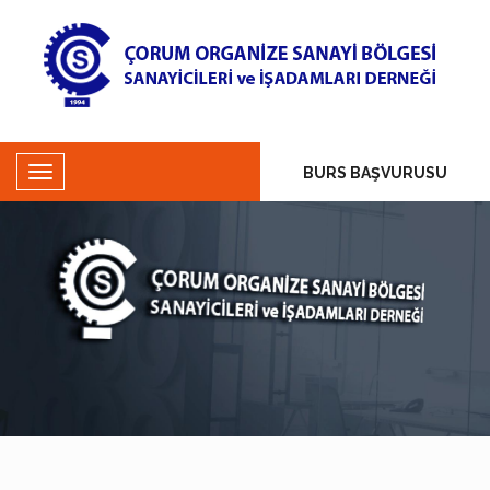
BURS BAŞVURUSU
15
KASIM
AÇILMASI PLANLANAN KURSLAR...
23
OCAK